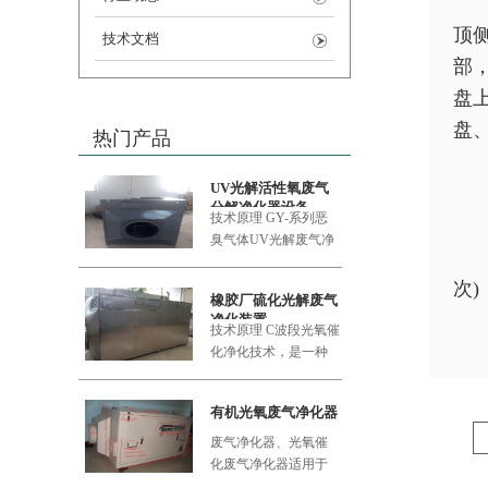
顶
技术文档
部
盘
盘
热门产品
UV光解活性氧废气
分解净化器设备
技术原理 GY-系列恶
臭气体UV
光解废气净
化设备采用的大功率
次
橡胶厂硫化光解废气
净化装置
技术原理 C波段光氧催
化净化技术，是一种
利用新型的复合纳米
功能材料
有机光氧废气净化器
废气净化器、光氧催
化废气净化器适用于
食品加工厂、肉类加