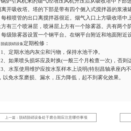
锅炉引风机来的烟气经增压风机升压后从吸收塔中下部进
侧离开吸收塔。塔的下部是带有四个侧入式搅拌器的浆液
，每根喷管的出口离搅拌器很近。烟气入口上方吸收塔中
上方有三个喷淋层，喷淋层上方有一个除雾器。共有两个
、每级除雾器设置一个钢平台。在钢平台附近和地面附近设
定期检修：
脱硫脱硝设备
1、定期水池内灰尘和污物，保持水池干净。
2、如果喷头损坏应及时换(一般三个月检查一次)，否则
3、水泵使用维护应按水泵样本上说明(特别昌轴承座内
)，以免水泵磨损、漏水，压力降低，起不到雾化效果。
脱硝脱硝设备处于磨合期应注意哪些事项
上一篇：