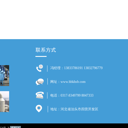
冯经理：13833786191 13832796779
网址：www.hbkhsb.com
电话：0317-8349799 8047333
地址：河北省泊头市四营开发区