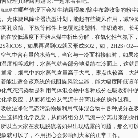
如何处理其结露问题呢?一起来看看吧。
在哪些情况下会发生结露现象?除尘布袋收集的粉
脱硫塔
运。壳体旋风除尘器流型计划，能起有些旋风作用，减轻
在网孔滚筒、平板等部件上包覆泡沫塑料、非织造布、长
硫在较低温度下开始从煤中析出分解，在氧化性气氛下，
2S和COS，如果再遇到O2就又形成SO2，如，2H2S+O2---
空气中含有量的水蒸气，当它与一冷面相接触时，如果冷
和温度相等或时，水蒸气就会部分地凝结在冷面上，这就是
。通常，烟气中的水蒸气含量高于大气，露点也较高，大约
若能出适合该系统的低阻旋风除尘器，能大幅度降低该单
净化气态污染物是利用气体混合物中各种成分在吸收剂中
性化学反应，从而将组分从气流中分离出来的操作过程。
吸收法净化气态污染物是利用气体混合物中各种成分在吸
发生选择性化学反应，从而将组分从气流中分离出来的操
所以当大家在发现脱硫塔如果出现结露的问题，那么可以
现象就可以了，不用担心会影响到大家的正常工作。