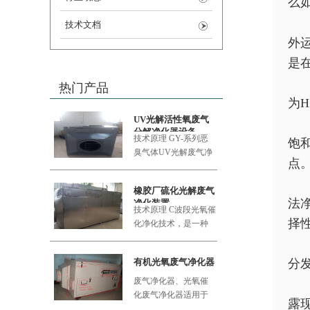
么
技术文档
外
是
热门产品
为H
UV光解活性氧废气
分解净化器设备
技术原理 GY-系列恶
饱
臭气体UV
光解废气净
点
化设备采用的大功率
橡胶厂硫化光解废气
法
净化装置
技术原理 C波段光氧催
择
化净化技术，是一种
利用新型的复合纳米
功能材料
有机光氧废气净化器
分
废气净化器、光氧催
化废气净化器适用于
露
食品加工厂、肉类加