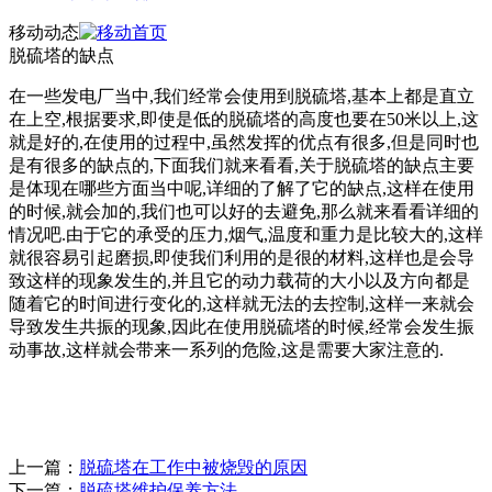
移动动态
脱硫塔的缺点
在一些发电厂当中,我们经常会使用到脱硫塔,基本上都是直立
在上空,根据要求,即使是
低的脱硫塔的高度也要在50米以上,这
就是好的,在使用的过程中,虽然发挥的优点有很多,但是同时也
是有很多的缺点的,下面我们就来看看,关于脱硫塔的缺点主要
是体现在哪些方面当中呢,详细的了解了它的缺点,这样在使用
的时候,就会
加的
,我们也可以
好的去避免,那么就来看看详细的
情况吧.由于它的承受的压力,烟气,温度和重力是比较大的,这样
就很容易引起磨损,即使我们利用的是很
的材料,这样也是会导
致这样的现象发生的,并且它的动力载荷的大小以及方向都是
随着它的时间进行变化的,这样就无法
的去控制,这样一来就会
导致发生共振的现象,因此在使用脱硫塔的时候,经常会发生振
动事故,这样就会带来一系列的危险,这是需要大家注意的.
上一篇：
脱硫塔在工作中被烧毁的原因
下一篇：
脱硫塔维护保养方法