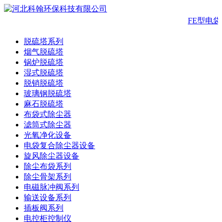
FE型电
脱硫塔系列
烟气脱硫塔
锅炉脱硫塔
湿式脱硫塔
脱销脱硫塔
玻璃钢脱硫塔
麻石脱硫塔
布袋式除尘器
滤筒式除尘器
光氧净化设备
电袋复合除尘器设备
旋风除尘器设备
除尘布袋系列
除尘骨架系列
电磁脉冲阀系列
输送设备系列
插板阀系列
电控柜控制仪