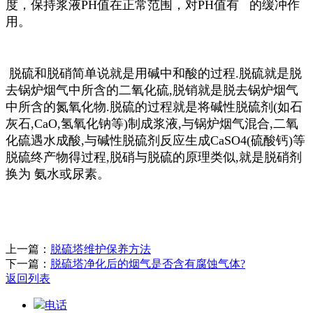
度，保持浆液PH值在正常范围，对PH值有 的缓冲作
用。
脱硫和脱硝简单说就是用碱中和酸的过程.脱硫就是脱
去锅炉烟气中所含的二氧化硫,脱销就是脱去锅炉烟气
中所含的氮氧化物.脱硫的过程就是将碱性脱硫剂(如石
灰石,CaO,氢氧化钠等)制成浆液,与锅炉烟气混合,二氧
化硫遇水成酸,与碱性脱硫剂反应生成CaSO4(硫酸钙)等
脱硫终产物得过程,脱硝与脱硫的原理类似,就是脱硝剂
换为 氨水或尿素。
上一篇：
脱硫塔维护保养方法
下一篇：
脱硫塔净化后的烟气是否含有腐蚀气体?
返回列表
电话