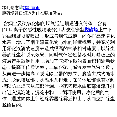
移动动态
脱硫塔进口烟道为什么要加保温?
含烟尘及硫氧化物的烟气通过烟道进入筒体，含有
[OH-]离子的碱性吸收液分别从滤泡除尘
脱硫塔
上中下
部由螺旋喷嘴喷出，形成与烟气成逆向的多排高速雾化
水幕，增加了烟尘硫氧化物与水的碰撞概率，并充分利
用雾化液滴的速度来造成很高的气液相对速度，以除尘
器的除尘和脱硫效果。同时气体经过筛板时对筛板上的
液层产生鼓泡作用，增加了气液传质的表面积和湍动状
态，提高了传质速率，二氧化硫与碱液发生气液传质，
从而进一步提高了脱硫除尘器的效果。脱硫生成物随水
流到脱硫塔底部，从溢水孔排走，在筒体底部设有水封
槽以防止烟气从底部泄漏。脱硫塔废水由底部溢流孔排
出进入沉淀池，沉淀中和 ，循环使用。净化后的气
体，通过筒体上部经除雾器除雾后排出，从而达到除尘
脱硫目的。