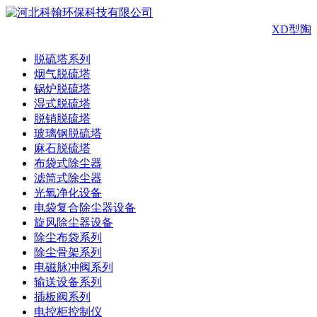
XD型陶
脱硫塔系列
烟气脱硫塔
锅炉脱硫塔
湿式脱硫塔
脱销脱硫塔
玻璃钢脱硫塔
麻石脱硫塔
布袋式除尘器
滤筒式除尘器
光氧净化设备
电袋复合除尘器设备
旋风除尘器设备
除尘布袋系列
除尘骨架系列
电磁脉冲阀系列
输送设备系列
插板阀系列
电控柜控制仪