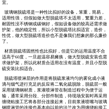
宜。
玻璃钢脱硫塔是一种性比拟好的设备，笨重，简易，
适用性强，但假如做大型脱硫塔不太适用，繁重力差，
耐固性没不锈钢或碳钢好，假如设备做的较高还需求做
护架，他的稳定性，所以小型脱硫塔比拟适宜，造价，
性优，做大型脱硫塔造价也不是像我们想象的那么廉价
了。
材质脱硫塔固然性也比拟好，但是它的运用温度不合
适高于60度，一旦超温容易瘫痪，做大型脱硫安装也需
求做护架，所以此材质合适用在没有温度，并且小型脱
硫安装比拟适合。
脱硫塔喷淋层的作用是将脱硫浆液均匀的雾化成小液
滴与烟气进行充足的反应将二氧化硫脱除，脱硫层一般
采用玻璃钢材质，浆液喷淋管在制造过程中为便于运
输，通常采用分段、分部件制造，待现场安装时再采用
缠绕粘接工艺将各部分连接起来，目前浆液喷嘴与玻璃
钢喷淋管的连接也基本由以前的法兰改为用缠绕粘接工