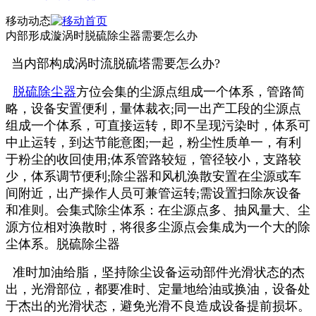
移动动态
内部形成漩涡时脱硫除尘器需要怎么办
当内部构成涡时流脱硫塔需要怎么办?
脱硫除尘器
方位会集的尘源点组成一个体系，管路简
略，设备安置便利，量体裁衣;同一出产工段的尘源点
组成一个体系，可直接运转，即不呈现污染时，体系可
中止运转，到达节能意图;一起，粉尘性质单一，有利
于粉尘的收回使用;体系管路较短，管径较小，支路较
少，体系调节便利;除尘器和风机涣散安置在尘源或车
间附近，出产操作人员可兼管运转;需设置扫除灰设备
和准则。会集式除尘体系：在尘源点多、抽风量大、尘
源方位相对涣散时，将很多尘源点会集成为一个大的除
尘体系。脱硫除尘器
准时加油给脂，坚持除尘设备运动部件光滑状态的杰
出，光滑部位，都要准时、定量地给油或换油，设备处
于杰出的光滑状态，避免光滑不良造成设备提前损坏。