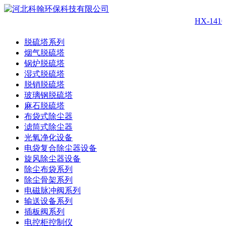
HX-14
脱硫塔系列
烟气脱硫塔
锅炉脱硫塔
湿式脱硫塔
脱销脱硫塔
玻璃钢脱硫塔
麻石脱硫塔
布袋式除尘器
滤筒式除尘器
光氧净化设备
电袋复合除尘器设备
旋风除尘器设备
除尘布袋系列
除尘骨架系列
电磁脉冲阀系列
输送设备系列
插板阀系列
电控柜控制仪