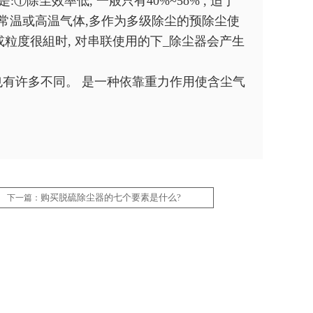
①除尘效率低, 一般只有40%~5o% , 适于
量的常温或高温气体,多作为多级除尘的预除尘使
或粒度很組时, 对串联使用的下_除尘器会产生
也有许多不同。 是一种依靠重力作用使含尘气
购买脱硫除尘器的七个要素是什么?
下一篇：