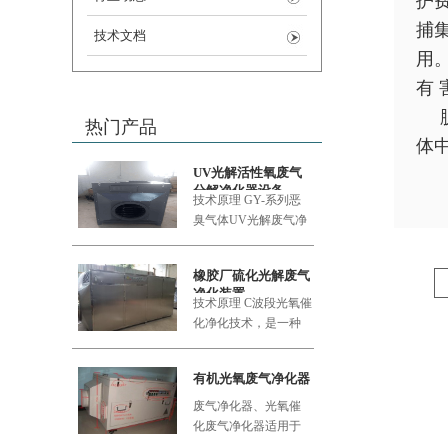
护费
捕
技术文档
用
有
热门产品
体
UV光解活性氧废气
分解净化器设备
技术原理 GY-系列恶
臭气体UV
光解废气净
化设备采用的大功率
橡胶厂硫化光解废气
净化装置
技术原理 C波段光氧催
化净化技术，是一种
利用新型的复合纳米
功能材料
有机光氧废气净化器
废气净化器、光氧催
化废气净化器适用于
食品加工厂、肉类加