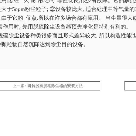
用低,经 久 耐 用;④可 靠性优良,很少有故障。它的缺点是:
集大于5oµm粉尘粒子; ②设备较庞大, 适合处理中等气
。由于它的_优点,所以在许多场合都有应用。 当尘量很大
 害作用时, 先用脱硫除尘设备器预先净化是特别有利的。
脱硫除尘设备种类很多而且形式差异较大, 所以构造性能
中颗粒物自然沉降达到除尘目的设备。
讲解脱硫脱硝除尘器的安装方法
上一篇：