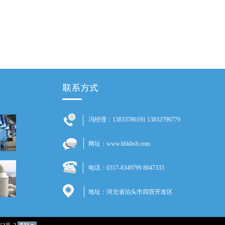
冯经理：13833786191 13832796779
网址：www.hbkhsb.com
电话：0317-8349799 8047333
地址：河北省泊头市四营开发区