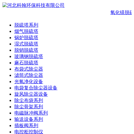
氧化镁脱
脱硫塔系列
烟气脱硫塔
锅炉脱硫塔
湿式脱硫塔
脱销脱硫塔
玻璃钢脱硫塔
麻石脱硫塔
布袋式除尘器
滤筒式除尘器
光氧净化设备
电袋复合除尘器设备
旋风除尘器设备
除尘布袋系列
除尘骨架系列
电磁脉冲阀系列
输送设备系列
插板阀系列
电控柜控制仪