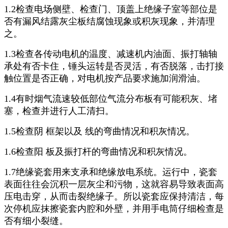
1.2检查电场侧壁、检查门、顶盖上绝缘子室等部位是
否有漏风结露灰尘板结腐蚀现象或积灰现象，并清理
之。
1.3检查各传动电机的温度、减速机内油面、振打轴轴
承处有否卡住，锤头运转是否灵活，有否脱落，击打接
触位置是否正确，对电机按产品要求施加润滑油。
1.4有时烟气流速较低部位气流分布板有可能积灰、堵
塞，检查并进行人工清扫。
1.5检查阴 框架以及 线的弯曲情况和积灰情况。
1.6检查阳 板及振打杆的弯曲情况和积灰情况。
1.7绝缘瓷套用来支承和绝缘放电系统。运行中，瓷套
表面往往会沉积一层灰尘和污物，这就容易导致表面高
压电击穿，从而击裂绝缘子。所以瓷套应保持清洁，每
次停机应抹擦瓷套内腔和外壁，并用手电筒仔细检查是
否有细小裂缝。