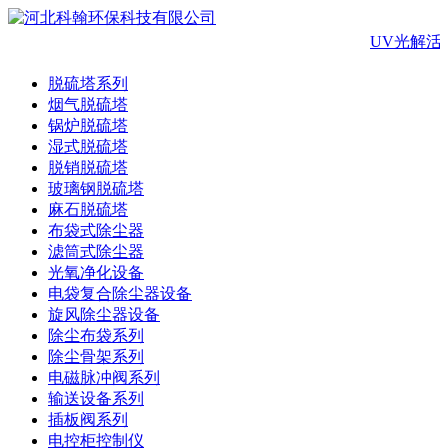
UV光解活
脱硫塔系列
烟气脱硫塔
锅炉脱硫塔
湿式脱硫塔
脱销脱硫塔
玻璃钢脱硫塔
麻石脱硫塔
布袋式除尘器
滤筒式除尘器
光氧净化设备
电袋复合除尘器设备
旋风除尘器设备
除尘布袋系列
除尘骨架系列
电磁脉冲阀系列
输送设备系列
插板阀系列
电控柜控制仪