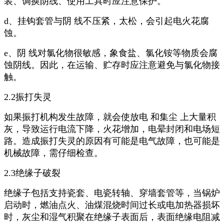
装、调换阴线、使用工具时应注意保护。
d、挂钩套管与阴 线不压紧，太松，会引起电火花腐
蚀。
e、阴 线对氯化物很敏感，象食盐、氯化铵等物质会腐
蚀阴线。因此，在运输、贮存时应注意避免与氯化物接
触。
2.2振打失灵
如果振打机构发生故障，就会使放电 和集尘 上大量积
灰，导致运行电流下降，火花增加，电晕封闭和电场短
路。造成振打失灵的原因有可能是电气故障，也可能是
机械故障，需仔细检查。
2.3绝缘子破裂
绝缘子包括支持瓷套、电瓷转轴、穿墙套管等，当锅炉
启动时，燃油点火、油煤混烧时间过长或电加热器损坏
时，灰尘和湿气积聚在绝缘子表面后，表面绝缘电阻减