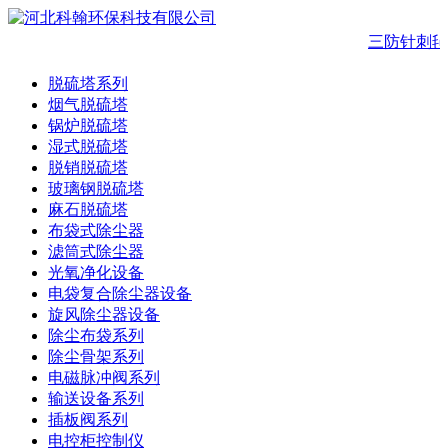
三防针刺毡
脱硫塔系列
烟气脱硫塔
锅炉脱硫塔
湿式脱硫塔
脱销脱硫塔
玻璃钢脱硫塔
麻石脱硫塔
布袋式除尘器
滤筒式除尘器
光氧净化设备
电袋复合除尘器设备
旋风除尘器设备
除尘布袋系列
除尘骨架系列
电磁脉冲阀系列
输送设备系列
插板阀系列
电控柜控制仪