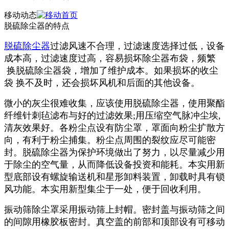
移动动态
脱硫除尘器的特点
脱硫除尘器
过滤风速不合理，过滤速度选择过低，设备
成本高，过滤速度过高，容易损坏除尘器布袋，频繁
换脱硫除尘器袋，增加了维护成本。如果损坏的收尘
袋 换不及时，还会损坏风机和后面的其他设备。
微小的灰尘很难收集，应该使用脱硫除尘器，使用聚酯
纤维针刺毡滤布与好的过滤效果;用压缩空气脉冲尘埃,
清灰效果好。各粉尘点设有防尘罩，罩面向粉尘扩散方
向，有利于粉尘捕集。粉尘点周围的裂纹应尽可能密
封。脱硫除尘器为保护环境做出了努力，以尽量减少用
于除尘的空气量，从而降低设备投资和能耗。本实用新
型底部设有螺旋输送机和星形卸料装置，卸载时具有锁
风功能。本实用新型集尘于一处，便于回收利用。
振动筛除尘罩采用振动筛上封帽。密封盖与振动筛之间
的间隙用橡胶板密封。真空盖的前部和顶部设有可移动