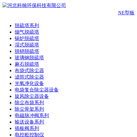
NE型板
脱硫塔系列
烟气脱硫塔
锅炉脱硫塔
湿式脱硫塔
脱销脱硫塔
玻璃钢脱硫塔
麻石脱硫塔
布袋式除尘器
滤筒式除尘器
光氧净化设备
电袋复合除尘器设备
旋风除尘器设备
除尘布袋系列
除尘骨架系列
电磁脉冲阀系列
输送设备系列
插板阀系列
电控柜控制仪