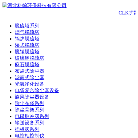
CLK扩
脱硫塔系列
烟气脱硫塔
锅炉脱硫塔
湿式脱硫塔
脱销脱硫塔
玻璃钢脱硫塔
麻石脱硫塔
布袋式除尘器
滤筒式除尘器
光氧净化设备
电袋复合除尘器设备
旋风除尘器设备
除尘布袋系列
除尘骨架系列
电磁脉冲阀系列
输送设备系列
插板阀系列
电控柜控制仪