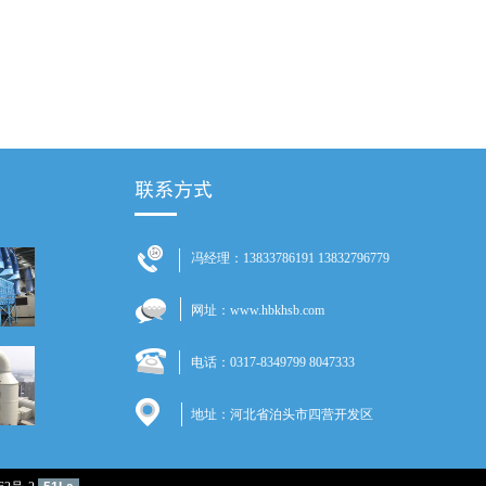
冯经理：13833786191 13832796779
网址：www.hbkhsb.com
电话：0317-8349799 8047333
地址：河北省泊头市四营开发区