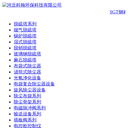
SGT钢
脱硫塔系列
烟气脱硫塔
锅炉脱硫塔
湿式脱硫塔
脱销脱硫塔
玻璃钢脱硫塔
麻石脱硫塔
布袋式除尘器
滤筒式除尘器
光氧净化设备
电袋复合除尘器设备
旋风除尘器设备
除尘布袋系列
除尘骨架系列
电磁脉冲阀系列
输送设备系列
插板阀系列
电控柜控制仪