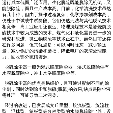
运行成本低而广泛应用。生化脱硫既能脱除无机硫，又
能脱除硫，而且生产成本高。目前，化学清洗技术虽然
有几十种，但由于操作过程复杂，化学添加剂成本高，
仍处于中试或中试阶段。它们仍然无法与其他脱硫技术
相竞争，离工业应用还很远。物理洗煤技术是燃烧前脱
硫技术中较为成熟的技术。煤气化和液化需要进一步的
研究和改进。微生物脱硫等技术正在中。虽然目前还存
在许多问题，但其优点是：可以同时除灰，减少输送
量，减少锅炉的污染和磨损，降低电厂的灰渣处理能
力，回收部分硫磺资源。
脱硫除尘器一般为湿式脱硫除尘器，湿式脱硫除尘有
水膜脱硫除尘，冲击水浴脱硫除尘等。
脱硫除尘器的优点是易维护，且可通过配制不同的除
尘剂，同时达到除尘和脱硫(脱氮)的效果;缺点是除尘液
需处理，可能导致二次污染。
经过的改进，已发展成文丘里型、旋流板型、旋流柱
型、浮球型、筛板型等各种类型的水膜脱硫除尘器，设