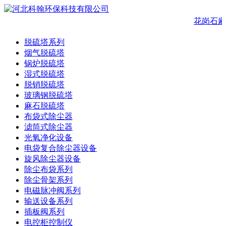
花岗石麻
脱硫塔系列
烟气脱硫塔
锅炉脱硫塔
湿式脱硫塔
脱销脱硫塔
玻璃钢脱硫塔
麻石脱硫塔
布袋式除尘器
滤筒式除尘器
光氧净化设备
电袋复合除尘器设备
旋风除尘器设备
除尘布袋系列
除尘骨架系列
电磁脉冲阀系列
输送设备系列
插板阀系列
电控柜控制仪