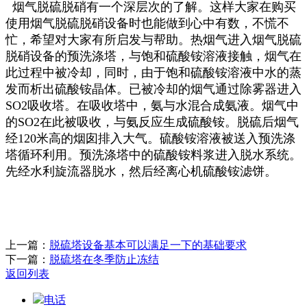
烟气脱硫脱硝有一个深层次的了解。这样大家在购买
使用烟气脱硫脱硝设备时也能做到心中有数，不慌不
忙，希望对大家有所启发与帮助。热烟气进入烟气脱硫
脱硝设备的预洗涤塔，与饱和硫酸铵溶液接触，烟气在
此过程中被冷却，同时，由于饱和硫酸铵溶液中水的蒸
发而析出硫酸铵晶体。已被冷却的烟气通过除雾器进入
SO2吸收塔。在吸收塔中，氨与水混合成氨液。烟气中
的SO2在此被吸收，与氨反应生成硫酸铵。脱硫后烟气
经120米高的烟囱排入大气。硫酸铵溶液被送入预洗涤
塔循环利用。预洗涤塔中的硫酸铵料浆进入脱水系统。
先经水利旋流器脱水，然后经离心机硫酸铵滤饼。
上一篇：
脱硫塔设备基本可以满足一下的基础要求
下一篇：
脱硫塔在冬季防止冻结
返回列表
电话