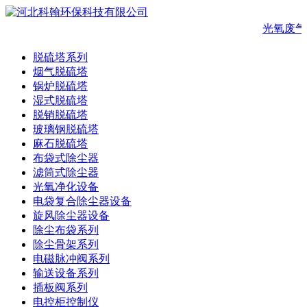
光氧废气
脱硫塔系列
烟气脱硫塔
锅炉脱硫塔
湿式脱硫塔
脱销脱硫塔
玻璃钢脱硫塔
麻石脱硫塔
布袋式除尘器
滤筒式除尘器
光氧净化设备
电袋复合除尘器设备
旋风除尘器设备
除尘布袋系列
除尘骨架系列
电磁脉冲阀系列
输送设备系列
插板阀系列
电控柜控制仪