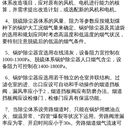
体系改造项目，应对原有的风机、电机进行能力的核
算，并需求提出改造计划，或选配新的风机和电机。
4、脱硫除尘器体系的风量、阻力等参数应按规划煤
种下的锅炉大工况烟气量来确定。锅炉除尘器及其滤袋
的选用和规划应同时考虑高温度和低温度的烟气状况，
要特别注意脱硫后的低温的烟气条件。
5、锅炉除尘器宜选用在线清灰，设备阻力宜控制在
1000-1300Pa。脱硫体系锅炉除尘器人口烟气含尘，设
备阻力可控制在1400-1800Pa。
6、锅炉除尘器应选用若干独立的仓室并联结构。过
滤仓室的进、出口应设可自动和手动操作的烟道挡板
阀，漏风率应小于2，烟道挡板阀应有防磨办法。烟道
挡板阀应设检修门，检修门应具有保温功能。
7、当除尘体系设旁路烟道时、只能在锅炉用燃油点
火、烟温异常、“四管”爆裂等状况下运用。旁路阀泄漏
率应为零、开启时间应小于30s。旁路烟道烟气流速可