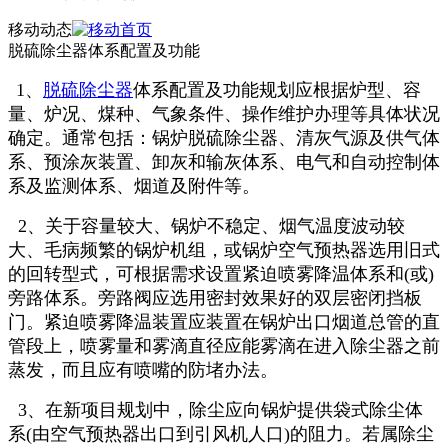
移动动态
脱硫除尘器体系配置及功能
1、
脱硫除尘器
体系配置及功能规划应根据炉型、容
量、炉况、煤种、气象条件、操作维护办理等具体状况
确定。通常包括：锅炉脱硫除尘器、清灰气源及供气体
系、预涂灰装置、卸灰和输灰体系、电气和自动控制体
系及监测体系、烟道及附件等。
2、关于容量较大、锅炉不稳定、烟气温度波动较
大、毛病频繁的锅炉机组，或锅炉空气预热器选用旧式
的回转型式，可根据需求设置紧迫喷雾降温体系和(或)
旁路体系。旁路阀应选用密封效果好的双层密闭挡板
门。紧迫喷雾降温装置应装置在锅炉出口烟道总管的直
管段上，喷雾量和雾滴直径应能雾滴在进入除尘器之前
蒸发，而且应有喷嘴的防堵办法。
3、在新项目规划中，除尘应向锅炉提供袋式除尘体
系(由空气预热器出口到引风机人口)的阻力。若属除尘