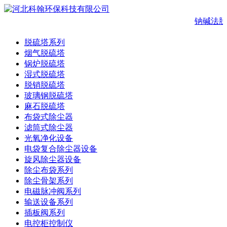
钠碱法脱
脱硫塔系列
烟气脱硫塔
锅炉脱硫塔
湿式脱硫塔
脱销脱硫塔
玻璃钢脱硫塔
麻石脱硫塔
布袋式除尘器
滤筒式除尘器
光氧净化设备
电袋复合除尘器设备
旋风除尘器设备
除尘布袋系列
除尘骨架系列
电磁脉冲阀系列
输送设备系列
插板阀系列
电控柜控制仪