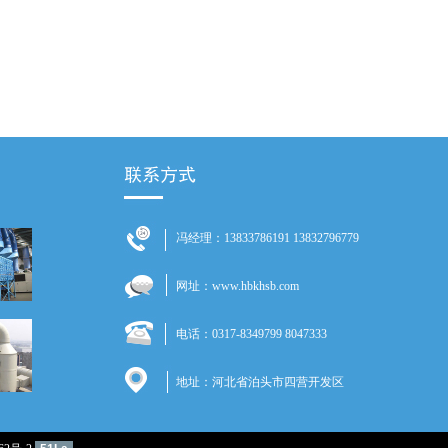
冯经理：13833786191 13832796779
网址：www.hbkhsb.com
电话：0317-8349799 8047333
地址：河北省泊头市四营开发区