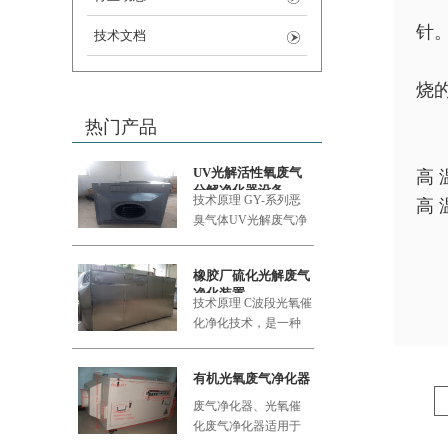
针
技术文档
烧
热门产品
UV光解活性氧废气
高
分解净化器设备
技术原理 GY-系列恶
高
臭气体UV
光解废气净
化设备采用的大功率
橡胶厂硫化光解废气
净化装置
技术原理 C波段光氧催
化净化技术，是一种
利用新型的复合纳米
功能材料
有机光氧废气净化器
废气净化器、光氧催
化废气净化器适用于
食品加工厂、肉类加