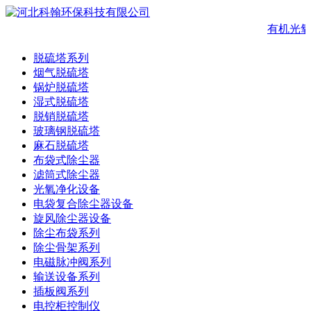
有机光氧
脱硫塔系列
烟气脱硫塔
锅炉脱硫塔
湿式脱硫塔
脱销脱硫塔
玻璃钢脱硫塔
麻石脱硫塔
布袋式除尘器
滤筒式除尘器
光氧净化设备
电袋复合除尘器设备
旋风除尘器设备
除尘布袋系列
除尘骨架系列
电磁脉冲阀系列
输送设备系列
插板阀系列
电控柜控制仪