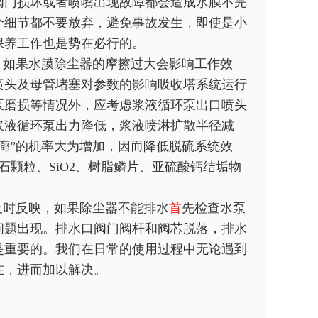
阀门损坏或者喷嘴出现故障都会造成水膜不完
个细节都不要放弃，避免事故发生，即使是小
保养工作也是势在必行的。
如果水膜除尘器的摩擦过大会影响工作效
喷头及母管堵塞对参数的影响吸收塔系统运行
泵磨损等情况外，应考虑浆液循环泵出口喷头
浆液循环泵出力降低，浆液喷淋扩散半径减
廊”的机率大为增加，因而降低脱硫系统效
颗粒、SiO2、树脂鳞片、亚硫酸钙结垢物
及时反映，如果除尘器不能排水
首
先检查水泵
问题出现。排水口阀门阀杆和阀芯脱落，排水
是重要的。我们在日常的使用过程中无论遇到
在，进而加以解决。