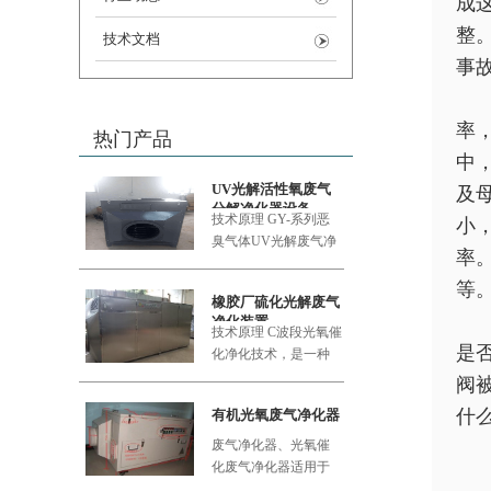
成
整
技术文档
事
率
热门产品
中
UV光解活性氧废气
及
分解净化器设备
技术原理 GY-系列恶
小
臭气体UV
光解废气净
率
化设备采用的大功率
等
橡胶厂硫化光解废气
净化装置
技术原理 C波段光氧催
是
化净化技术，是一种
利用新型的复合纳米
阀
功能材料
什
有机光氧废气净化器
废气净化器、光氧催
化废气净化器适用于
食品加工厂、肉类加