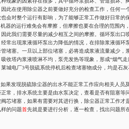
这种现象的因素存在很多，其中循环泵损坏、管道损坏、
。因此在使用除尘器之前要做好充分的检查工作，任何一
故也会对整个运行有影响，为了能够正常工作做好日常的
机器的运行难免会有摩擦，但摩擦也要在合理的范围内，
，因此我们需要尽量的减少相互之间的摩擦。循环泵出口
，经常出现浆液循环泵出力降低的情况，在排除浆液循环
母管堵塞。一旦以上部位堵塞，必将造成浆液流量减少，
，吸收塔内浆液喷淋不均，泵壳发热等现象，形成“烟气走
。莱城电厂3号脱硫系统停机后检查堵塞物成分，均是石灰石
。
如果发现脱硫除尘器的出水不能正常工作应向相关人员
否正常，排水系统主要是由水泵决定，查看是否有阻塞等
被阀芯堵塞，如果有需要对其进行换，除尘器正常工作才
么样的问题
首
先就是要进行分析，逐一检查，找出问题所