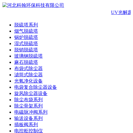
UV光解废
脱硫塔系列
烟气脱硫塔
锅炉脱硫塔
湿式脱硫塔
脱销脱硫塔
玻璃钢脱硫塔
麻石脱硫塔
布袋式除尘器
滤筒式除尘器
光氧净化设备
电袋复合除尘器设备
旋风除尘器设备
除尘布袋系列
除尘骨架系列
电磁脉冲阀系列
输送设备系列
插板阀系列
电控柜控制仪