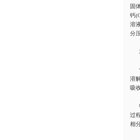
固
钙
溶
分
溶
吸
过
相