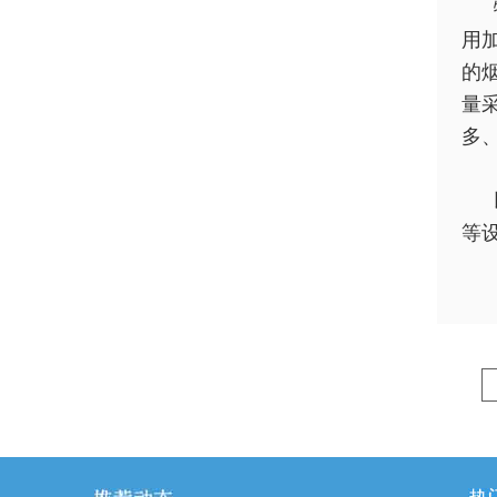
用
的
量
多
等