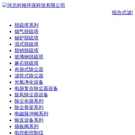
组合式滤
脱硫塔系列
烟气脱硫塔
锅炉脱硫塔
湿式脱硫塔
脱销脱硫塔
玻璃钢脱硫塔
麻石脱硫塔
布袋式除尘器
滤筒式除尘器
光氧净化设备
电袋复合除尘器设备
旋风除尘器设备
除尘布袋系列
除尘骨架系列
电磁脉冲阀系列
输送设备系列
插板阀系列
电控柜控制仪