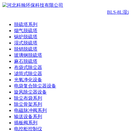
BLS-8L湿
脱硫塔系列
烟气脱硫塔
锅炉脱硫塔
湿式脱硫塔
脱销脱硫塔
玻璃钢脱硫塔
麻石脱硫塔
布袋式除尘器
滤筒式除尘器
光氧净化设备
电袋复合除尘器设备
旋风除尘器设备
除尘布袋系列
除尘骨架系列
电磁脉冲阀系列
输送设备系列
插板阀系列
电控柜控制仪