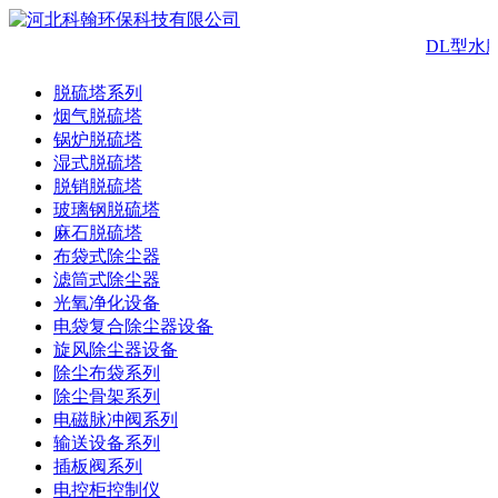
DL型水
脱硫塔系列
烟气脱硫塔
锅炉脱硫塔
湿式脱硫塔
脱销脱硫塔
玻璃钢脱硫塔
麻石脱硫塔
布袋式除尘器
滤筒式除尘器
光氧净化设备
电袋复合除尘器设备
旋风除尘器设备
除尘布袋系列
除尘骨架系列
电磁脉冲阀系列
输送设备系列
插板阀系列
电控柜控制仪