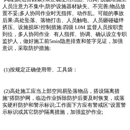
人员注意力不集中;防护设施器材缺失、不完善;物品放
置不妥;多人协同作业时无指挥、动作乱。可能的事故
后果:高处坠落、落物打击、人员触电、人员砸碰磕绊
挤压、设施损坏!控制措施:四级 L0M 监督人员按职责
到位，多人协同作业 有人指挥、协调、确认设立专职
监护人，做好施工前5min
隐患排查和签字见证，加强
意识，采取防护措施:
(1)按规定正确使用
带、工具袋：
(2)高处施工应当上部空间易坠落物品，搭设隔离措
施"搭防护网，临边作业拆除防护后要及时恢复，或落
实硬杆防护和警示标识;工作面下方应有警戒区"设置
警
示标识或其它防护隔离措施，加强监护作业;