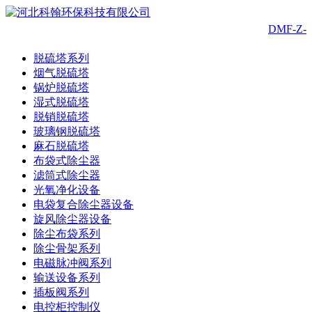
DMF-Z
脱硫塔系列
烟气脱硫塔
锅炉脱硫塔
湿式脱硫塔
脱销脱硫塔
玻璃钢脱硫塔
麻石脱硫塔
布袋式除尘器
滤筒式除尘器
光氧净化设备
电袋复合除尘器设备
旋风除尘器设备
除尘布袋系列
除尘骨架系列
电磁脉冲阀系列
输送设备系列
插板阀系列
电控柜控制仪