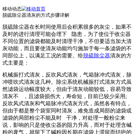
移动动态
脱硫除尘器清灰的方式步骤详解
脱硫除尘器在长时间使用后会积累很多的灰尘，如果不
及时的进行清理可能会埋下 隐患，为了使位于收尘器
不同位置的滤袋都能及时清理干净，不但要适当加大清
灰动能，而且要使清灰动能均匀施加于每一条滤袋的不
同部位上，以满足工况的需要。给
脱硫除尘器
清灰的方
式主要是：
机械振打式清灰，反吹风式清灰，气箱脉冲式清灰，脉
冲喷吹式清灰这几种。除尘系统机械振打式清灰方式虽
然滤袋运动幅度较大，但由于清灰动能较低，容易导致
清灰不 ，且滤袋损伤大，寿命短，目前已较少采用;
反吹风式清灰和气箱脉冲式清灰方式，虽然各有特点，
但由于都是整个袋室同时清灰，难免造成局部的滤袋或
滤袋的局部粉尘不能及时 干净，对处理一般粉尘来
说，影响的只是使收尘器的阻力升高，而对于处理含碱
粉的废气，就留下了碱粉因长期在滤袋上滞留而结疤的