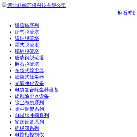
麻石冲
脱硫塔系列
烟气脱硫塔
锅炉脱硫塔
湿式脱硫塔
脱销脱硫塔
玻璃钢脱硫塔
麻石脱硫塔
布袋式除尘器
滤筒式除尘器
光氧净化设备
电袋复合除尘器设备
旋风除尘器设备
除尘布袋系列
除尘骨架系列
电磁脉冲阀系列
输送设备系列
插板阀系列
电控柜控制仪