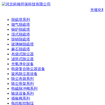
光催化氧
脱硫塔系列
烟气脱硫塔
锅炉脱硫塔
湿式脱硫塔
脱销脱硫塔
玻璃钢脱硫塔
麻石脱硫塔
布袋式除尘器
滤筒式除尘器
光氧净化设备
电袋复合除尘器设备
旋风除尘器设备
除尘布袋系列
除尘骨架系列
电磁脉冲阀系列
输送设备系列
插板阀系列
电控柜控制仪