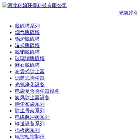
光氧净化
脱硫塔系列
烟气脱硫塔
锅炉脱硫塔
湿式脱硫塔
脱销脱硫塔
玻璃钢脱硫塔
麻石脱硫塔
布袋式除尘器
滤筒式除尘器
光氧净化设备
电袋复合除尘器设备
旋风除尘器设备
除尘布袋系列
除尘骨架系列
电磁脉冲阀系列
输送设备系列
插板阀系列
电控柜控制仪