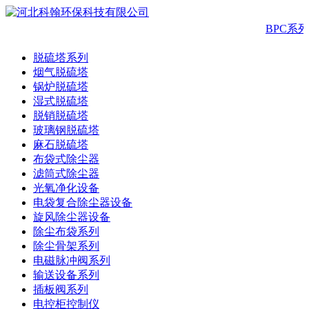
BPC系
脱硫塔系列
烟气脱硫塔
锅炉脱硫塔
湿式脱硫塔
脱销脱硫塔
玻璃钢脱硫塔
麻石脱硫塔
布袋式除尘器
滤筒式除尘器
光氧净化设备
电袋复合除尘器设备
旋风除尘器设备
除尘布袋系列
除尘骨架系列
电磁脉冲阀系列
输送设备系列
插板阀系列
电控柜控制仪