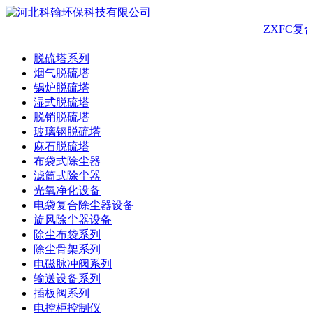
ZXFC
脱硫塔系列
烟气脱硫塔
锅炉脱硫塔
湿式脱硫塔
脱销脱硫塔
玻璃钢脱硫塔
麻石脱硫塔
布袋式除尘器
滤筒式除尘器
光氧净化设备
电袋复合除尘器设备
旋风除尘器设备
除尘布袋系列
除尘骨架系列
电磁脉冲阀系列
输送设备系列
插板阀系列
电控柜控制仪