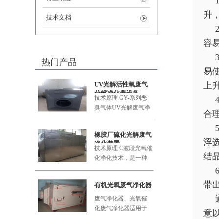
升
技术文档
容
热门产品
易
UV光解活性氧废气
上
分解净化器设备
技术原理 GY-系列恶
臭气体UV
光解废气净
合
化设备采用的大功率
橡胶厂硫化光解废气
浮选
净化装置
技术原理 C波段光氧催
结
化净化技术，是一种
利用新型的复合纳米
功能材料
带
有机光氧废气净化器
废气净化器、光氧催
化废气净化器适用于
意
食品加工厂、肉类加