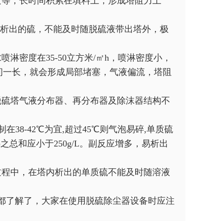
质等，长时间积累在填料上，形成塔阻力上
内析出的硫，不能及时随脱硫液带出塔外，极
。
淋密度在35-50立方米/㎡h，喷淋密度小，
间一长，就会形成局部堵塞，气液偏流，塔阻
脱硫塔气液分布器、再分布器及除沫器结构不
38-42℃为宜,超过45℃则气泡易碎,单质硫
NS)之总和应小于250g/L。副反应增多，易析出
过程中，在塔内析出的单质硫不能及时随溶液
都了解了，大家在使用脱硫除尘器设备时应注