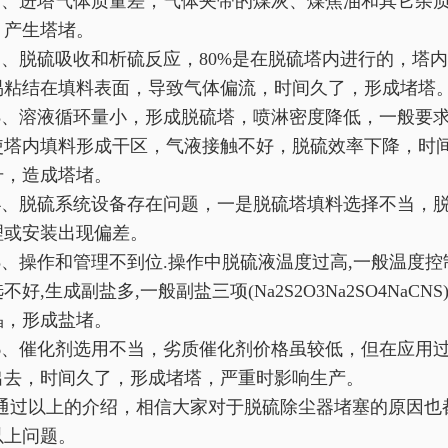
1、进塔气体质量差，气体夹带的煤灰、煤焦油和其它杂
，产生塔堵。
2、脱硫吸收和析硫反应，80%是在脱硫塔内进行的，塔
易粘结在填料表面，导致气体偏流，时间久了，形成堵塔
3、溶液循环量小，形成脱硫塔，喷淋密度降低，一般要求喷
使塔内填料形成干区，气液接触不好，脱硫效率下降，时
升，造成塔堵。
4、脱硫系统设备存在问题，一是脱硫塔填料选择不当，
理或安装出现偏差。
5、操作和管理不到位.操作中脱硫液温度过高,一般温度控制在
不好,生成副盐多,一般副盐三项(Na2S2O3Na2SO4NaC
晶，形成盐堵。
6、催化剂选用不当，劣质催化剂价格虽较低，但在应用
出去，时间久了，形成堵塔，严重时影响生产。
通过以上的介绍，相信大家对于脱硫除尘器堵塞的原因也
以上问题。