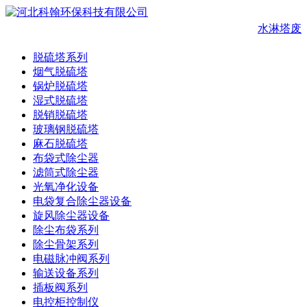
水淋塔废
脱硫塔系列
烟气脱硫塔
锅炉脱硫塔
湿式脱硫塔
脱销脱硫塔
玻璃钢脱硫塔
麻石脱硫塔
布袋式除尘器
滤筒式除尘器
光氧净化设备
电袋复合除尘器设备
旋风除尘器设备
除尘布袋系列
除尘骨架系列
电磁脉冲阀系列
输送设备系列
插板阀系列
电控柜控制仪