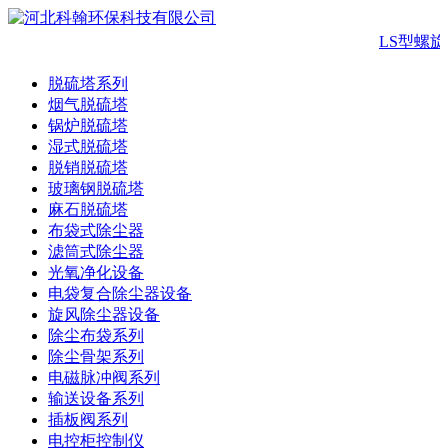
LS型螺旋
脱硫塔系列
烟气脱硫塔
锅炉脱硫塔
湿式脱硫塔
脱销脱硫塔
玻璃钢脱硫塔
麻石脱硫塔
布袋式除尘器
滤筒式除尘器
光氧净化设备
电袋复合除尘器设备
旋风除尘器设备
除尘布袋系列
除尘骨架系列
电磁脉冲阀系列
输送设备系列
插板阀系列
电控柜控制仪