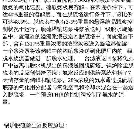
在5.05.9范围内，该PH值优化了SO2的去除效率和亚硫
酸氨的氧化速度。硫酸氨极易溶解，在常规条件下，可
达40%重量的溶解度，而在脱硫塔运行条件下，该比例
可达48.5%。脱硫塔在含有3-5%重量的悬浮结晶颗粒控
制状况于运行。脱硫塔输送泵将浆液送到 级脱水旋流
器中。旋流器的溢流浆液被送回脱硫塔中，而旋流器下
部，含有1317%重量浓度的浓缩浆液送入旋流器储罐。
一个浆液泵将该储罐中的浓缩浆液送到化肥厂内的 级
脱水旋流器做进一步脱水处理。一台滤液返回泵将化肥
厂中被离心脱水机脱出的稀液送回脱硫塔。锅炉除尘脱
硫塔的反应剂供给系统：氨水反应剂供给系统包括了7
天储存量的储罐和输送泵。28%浓度的氨水通过脱硫塔
底部的氧化用分配器与氧化空气和冷却水混合在一起送
入脱硫塔。一个预设PH值的控制阀控制了氨水的流
量。
锅炉脱硫除尘器反应原理：