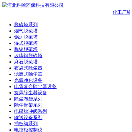
化工厂锅
脱硫塔系列
烟气脱硫塔
锅炉脱硫塔
湿式脱硫塔
脱销脱硫塔
玻璃钢脱硫塔
麻石脱硫塔
布袋式除尘器
滤筒式除尘器
光氧净化设备
电袋复合除尘器设备
旋风除尘器设备
除尘布袋系列
除尘骨架系列
电磁脉冲阀系列
输送设备系列
插板阀系列
电控柜控制仪