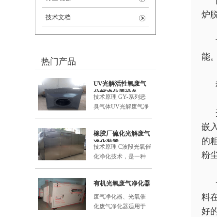
炉
技术文档
能
热门产品
UV光解活性氧废气
分解净化器设备
技术原理 GY-系列恶
臭气体UV
光解废气净
化设备采用的大功率
嵌
橡胶厂硫化光解废气
的
净化装置
技术原理 C波段光氧催
粉
化净化技术，是一种
利用新型的复合纳米
功能材料
有机光氧废气净化器
料
废气净化器、光氧催
化废气净化器适用于
好
食品加工厂、肉类加