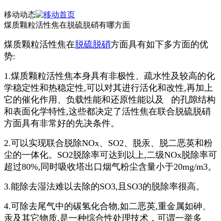
移动动态
煤质颗粒活性焦在脱硫脱硝有哪方面
煤质颗粒活性焦在
脱硫脱硝
方面具有如下多方面的优
势:
1.煤质颗粒活性焦本身具有非极性、疏水性及较高的化
学稳定性和热稳定性,可以对其进行活化和改性,再加上
它的催化作用、负载性能和还原性能以及 的孔隙结构
和表面化学特性,这些都决定了活性焦在联合脱硫脱硝
方面具有非常好的先决条件。
2.可以实现联合脱除NOx、SO2、脱汞、脱二恶英和粉
尘的一体化。SO2脱除率可达到以上,二级NOx脱除率可
超过80%,同时吸收塔出口烟气粉尘含量小于20mg/m3。
3.能除去湿法难以去除的SO3,且SO3的脱除率很高。
4.可除去尾气中的碳氢化合物,如二恶英,重金属如砷、
汞及其它物质,是一种综合性处理技术，可谓一举多