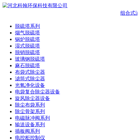
组合式滤
脱硫塔系列
烟气脱硫塔
锅炉脱硫塔
湿式脱硫塔
脱销脱硫塔
玻璃钢脱硫塔
麻石脱硫塔
布袋式除尘器
滤筒式除尘器
光氧净化设备
电袋复合除尘器设备
旋风除尘器设备
除尘布袋系列
除尘骨架系列
电磁脉冲阀系列
输送设备系列
插板阀系列
电控柜控制仪