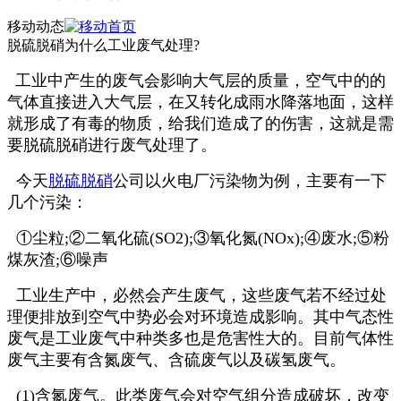
移动动态
脱硫脱硝为什么工业废气处理?
工业中产生的废气会影响大气层的质量，空气中的的
气体直接进入大气层，在又转化成雨水降落地面，这样
就形成了有毒的物质，给我们造成了的伤害，这就是需
要脱硫脱硝进行废气处理了。
今天
脱硫脱硝
公司以火电厂污染物为例，主要有一下
几个污染：
①尘粒;②二氧化硫(SO2);③氧化氮(NOx);④废水;⑤粉
煤灰渣;⑥噪声
工业生产中，必然会产生废气，这些废气若不经过处
理便排放到空气中势必会对环境造成影响。其中气态性
废气是工业废气中种类多也是危害性大的。目前气体性
废气主要有含氮废气、含硫废气以及碳氢废气。
(1)含氮废气。此类废气会对空气组分造成破坏，改变