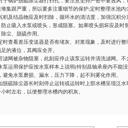
对于锅炉脱硫除尘器打扫孔，要注意坚持严密不要透风，
尘堆集跟严重，所以要多注重细节的保护;定时整理水池内
沉积及结晶物应及时扫除，循环水的清洁度，加强沉积分
，防止吸入水泵或喷头，形成阻塞。如果喷头损坏应及时替
、除尘、脱硫作用。
定时查看差压变送器是否有堵灰、封浆现象，及时进行整
满足的液位，其阀应全开。
若滤网被杂物阻塞，此刻应停止该泵运转并清洗滤网。不
水泵运用保护应按水泵样本上说明(特别昌轴承座内不能没
)，避免水泵磨损、漏水，压力下降，起不到雾化作用。
如脱硫除尘器长时刻停止运转或运转时上部水槽呈现泛水现
一小时左右，以便整理水槽内的积灰。