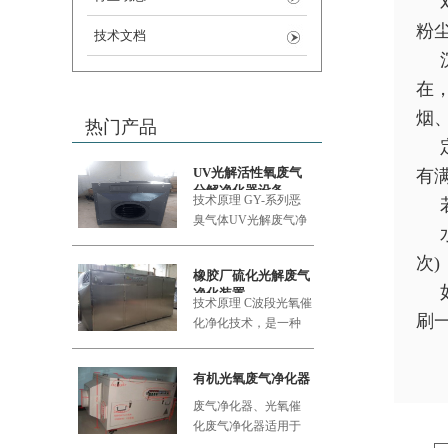
粉
技术文档
在
烟
热门产品
UV光解活性氧废气
有
分解净化器设备
技术原理 GY-系列恶
臭气体UV
光解废气净
化设备采用的大功率
次
橡胶厂硫化光解废气
净化装置
技术原理 C波段光氧催
刷
化净化技术，是一种
利用新型的复合纳米
功能材料
有机光氧废气净化器
废气净化器、光氧催
化废气净化器适用于
食品加工厂、肉类加