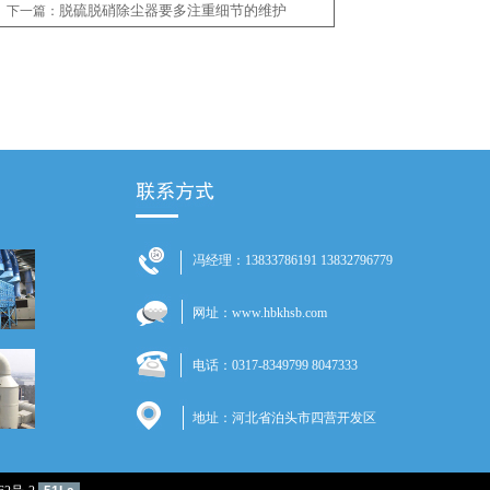
脱硫脱硝除尘器要多注重细节的维护
下一篇：
冯经理：13833786191 13832796779
网址：www.hbkhsb.com
电话：0317-8349799 8047333
地址：河北省泊头市四营开发区