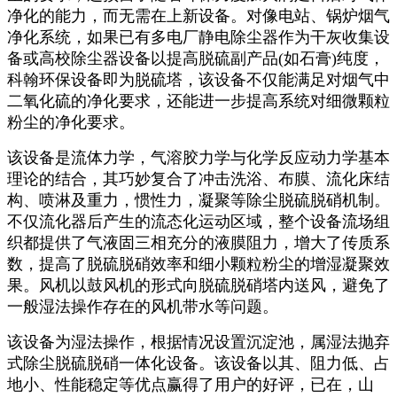
净化的能力，而无需在上新设备。对像电站、锅炉烟气
净化系统，如果已有多电厂静电除尘器作为干灰收集设
备或高校除尘器设备以提高脱硫副产品(如石膏)纯度，
科翰环保设备即为脱硫塔，该设备不仅能满足对烟气中
二氧化硫的净化要求，还能进一步提高系统对细微颗粒
粉尘的净化要求。
该设备是流体力学，气溶胶力学与化学反应动力学基本
理论的结合，其巧妙复合了冲击洗浴、布膜、流化床结
构、喷淋及重力，惯性力，凝聚等除尘脱硫脱硝机制。
不仅流化器后产生的流态化运动区域，整个设备流场组
织都提供了气液固三相充分的液膜阻力，增大了传质系
数，提高了脱硫脱硝效率和细小颗粒粉尘的增湿凝聚效
果。风机以鼓风机的形式向脱硫脱硝塔内送风，避免了
一般湿法操作存在的风机带水等问题。
该设备为湿法操作，根据情况设置沉淀池，属湿法抛弃
式除尘脱硫脱硝一体化设备。该设备以其、阻力低、占
地小、性能稳定等优点赢得了用户的好评，已在，山