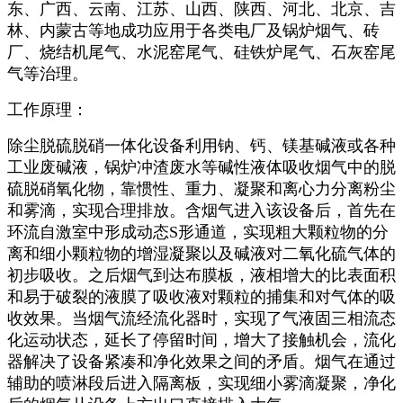
东、广西、云南、江苏、山西、陕西、河北、北京、吉
林、内蒙古等地成功应用于各类电厂及锅炉烟气、砖
厂、烧结机尾气、水泥窑尾气、硅铁炉尾气、石灰窑尾
气等治理。
工作原理：
除尘脱硫脱硝一体化设备利用钠、钙、镁基碱液或各种
工业废碱液，锅炉冲渣废水等碱性液体吸收烟气中的脱
硫脱硝氧化物，靠惯性、重力、凝聚和离心力分离粉尘
和雾滴，实现合理排放。含烟气进入该设备后，首先在
环流自激室中形成动态S形通道，实现粗大颗粒物的分
离和细小颗粒物的增湿凝聚以及碱液对二氧化硫气体的
初步吸收。之后烟气到达布膜板，液相增大的比表面积
和易于破裂的液膜了吸收液对颗粒的捕集和对气体的吸
收效果。当烟气流经流化器时，实现了气液固三相流态
化运动状态，延长了停留时间，增大了接触机会，流化
器解决了设备紧凑和净化效果之间的矛盾。烟气在通过
辅助的喷淋段后进入隔离板，实现细小雾滴凝聚，净化