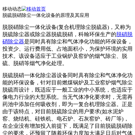
移动动态
脱硫脱硝除尘一体化设备的原理及其应用
脱脱硝除尘一体化设备(复合机理除尘脱硫器)，又称为
脱硫除尘器或除尘器脱硫脱硝，科翰环保生产的
脱硝脱
硝除尘器
是同时具有除尘和气体净化功能的环保设备，
投资少、运行费用低、占地面积小，为保护环境的实用
技术。该设备适应于工业锅炉及窑炉的烟气除尘、脱
硫、脱硝等烟气净化处理。
脱硫脱硝一体化除尘器设备同时具有除尘和气体净化功
能的环保设备，针对目前燃煤锅炉及工业窑炉烟气除尘
脱硫而设计，既适应于一般工业的中小系统，也适应于
像电力行业的大型系统。当无气体净化要求时，无需再
药池中添加任何吸收剂，即为一复合机理除尘器。正是
由于该特点，对目前脱硫除尘的用户要求(如水泥炉
窑、烧结机、硅铁机、电石炉、石灰窑炉、砖厂等)，
在企业没有增加投入前提下，既满足了目前脱硫脱硝除
尘的要求，还预留了随着环保力度加大满足日后对气体