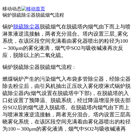
移动动态
锅炉脱硫除尘器脱硫烟气流程
锅炉
脱硫除尘器
脱硫烟气在脱硫塔内烟气由下而上与喷
淋浆液逆流接触，两者充分混合。塔内设置三层_雾化
系统，在该区段空间充满着由雾化器喷出的粒径为100
～300μm的雾化液滴，烟气中SO2与吸收碱液再次反
应，脱除以上的二氧化硫。
锅炉脱硫除尘器脱硫烟气流程 :
燃煤锅炉产生的污染烟气入布袋多管除尘器，经除尘器
除去粉尘后，由引风机抽出正压吹入雾化喷淋式锅炉脱
硫除尘器内(烟气设置在脱硫塔中下部)，在脱硫塔的入
口处设置了预降温、脱硫系统，经过降温增湿并脱去部
分SO2后的烟气进入脱硫塔。在脱硫塔内烟气由下而上
与喷淋浆液逆流接触，两者充分混合。塔内设置三层高
晓雾化系统，在该区段空间充满着由雾化器喷出的粒径
为100～300μm的雾化液滴，烟气中SO2与吸收碱液再