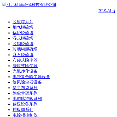
BLS-8
脱硫塔系列
烟气脱硫塔
锅炉脱硫塔
湿式脱硫塔
脱销脱硫塔
玻璃钢脱硫塔
麻石脱硫塔
布袋式除尘器
滤筒式除尘器
光氧净化设备
电袋复合除尘器设备
旋风除尘器设备
除尘布袋系列
除尘骨架系列
电磁脉冲阀系列
输送设备系列
插板阀系列
电控柜控制仪