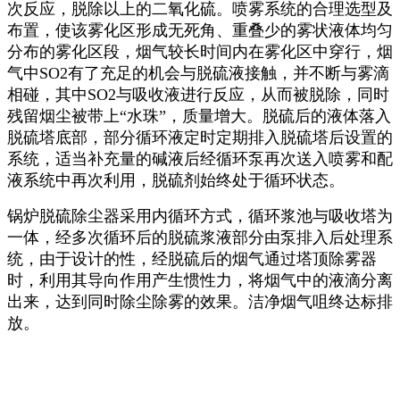
次反应，脱除以上的二氧化硫。喷雾系统的合理选型及
布置，使该雾化区形成无死角、重叠少的雾状液体均匀
分布的雾化区段，烟气较长时间内在雾化区中穿行，烟
气中SO2有了充足的机会与脱硫液接触，并不断与雾滴
相碰，其中SO2与吸收液进行反应，从而被脱除，同时
残留烟尘被带上“水珠”，质量增大。脱硫后的液体落入
脱硫塔底部，部分循环液定时定期排入脱硫塔后设置的
系统，适当补充量的碱液后经循环泵再次送入喷雾和配
液系统中再次利用，脱硫剂始终处于循环状态。
锅炉脱硫除尘器采用内循环方式，循环浆池与吸收塔为
一体，经多次循环后的脱硫浆液部分由泵排入后处理系
统，由于设计的性，经脱硫后的烟气通过塔顶除雾器
时，利用其导向作用产生惯性力，将烟气中的液滴分离
出来，达到同时除尘除雾的效果。洁净烟气咀终达标排
放。