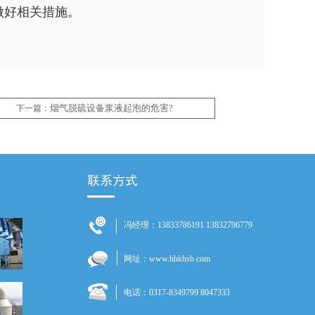
做好相关措施。
烟气脱硫设备浆液起泡的危害?
下一篇：
冯经理：13833786191 13832796779
网址：www.hbkhsb.com
电话：0317-8349799 8047333