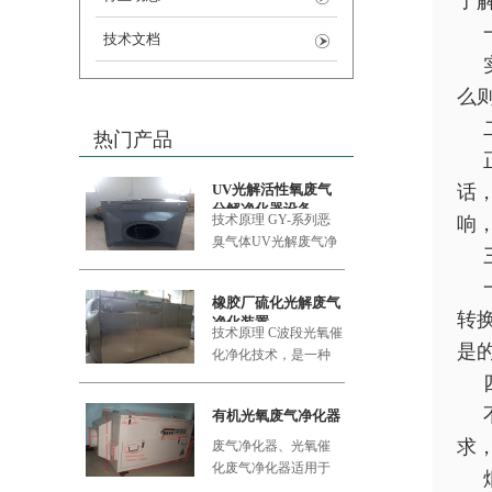
了
技术文档
么
热门产品
UV光解活性氧废气
话
分解净化器设备
技术原理 GY-系列恶
响
臭气体UV
光解废气净
化设备采用的大功率
橡胶厂硫化光解废气
转
净化装置
技术原理 C波段光氧催
是
化净化技术，是一种
利用新型的复合纳米
功能材料
有机光氧废气净化器
求
废气净化器、光氧催
化废气净化器适用于
食品加工厂、肉类加