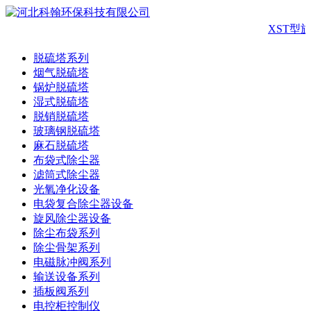
XST型
脱硫塔系列
烟气脱硫塔
锅炉脱硫塔
湿式脱硫塔
脱销脱硫塔
玻璃钢脱硫塔
麻石脱硫塔
布袋式除尘器
滤筒式除尘器
光氧净化设备
电袋复合除尘器设备
旋风除尘器设备
除尘布袋系列
除尘骨架系列
电磁脉冲阀系列
输送设备系列
插板阀系列
电控柜控制仪