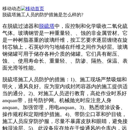
移动动态
脱硫塔施工人员的防护措施是怎么样的?
在脱硫过滤器和
脱硫塔
中，应控制和化学吸收二氧化硫
气体。玻璃钢管是一种重量轻、、蚀的非金属管材。它
是一种树脂基重的玻璃纤维，按工艺要求逐层缠绕在旋
转芯轴上，石英砂均匀地铺在纤维之间作为砂层。玻璃
钢储罐可用于储存各种介质的储罐。它们具有耐压、
蚀、、使用寿命长、重量轻、、防渗、隔热、保温、表
面光滑等性能。
脱硫塔施工人员防护的措施：1)、施工现场严禁吸烟和
明火，通风良好。应为室内或封闭容器内的施工提供适
当的通分。2)、对施工人员进行教育，高处作业时系好
anquan带，挂号防护网。机械抛光时应注意人身
anquan。加强管理，用电anquan。3)、熟悉喷涂设备、
操作规程和定期维护措施。4)、带防尘口罩和护目镜，
施工人员应穿防护服，尽量不暴露皮肤和眼睛，避免接
触湿涂层。5)、此设备应存放在干燥通风的仓库内，远