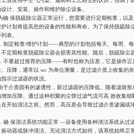
对工业应用中空气污染、遏制和工艺粉尘的认识，强调了
确设计、安装、操作和维护除尘设备。
为确 保脱硫除尘器正常运行，您需要进行定期检查，以
维护计划将提高您的设备的性能和寿命。为了保持脱硫除尘
序列表。
1. 制定检查/维护计划——典型的计划包括每天、每周
。不定期检查脱硫除尘器会损害其性能。随后，脱硫除尘
2. 不要超过推荐的压降——有时也称为压差，它是操作
量。压降，通常以 wc 为单位测量，是过滤介质上收集
地指示过滤器的状况。
由于介质固有的渗透性，新过滤器的压降低。随着滤袋形
地增加压降。通过这种积聚的尘饼过滤气流可高 效收集细
是在开始清洁之前。然而，高压差会导致过滤介质渗漏或
。
3. 确 保清洁系统功能正常 —设备使用各种清洁系统从
、振动器或脉冲清洁。无论清洁方式如何，该系统始终正常运