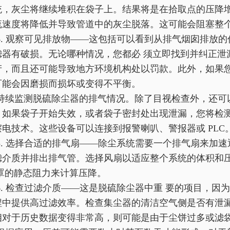
统，灰尘将继续堆积在袋子上。结果将是在拾取点的压降
流速度将降低并导致管道中的灰尘脱落。这可能会阻塞整
4. 观察可见排放物——这包括可以看到从排气烟囱排放的
滤器有破损。无论哪种情况，您都必 须立即找到并纠正泄
产，而且还可能导致地方环境机构处以罚款。此外，如果您
可能会因磨损而损坏或变得不平衡。
持续监测脱硫除尘器的排气情况。除了目视检查外，还可
。如果袋子开始失效，或者袋子密封处出现泄漏，您将检
擦电技术。这些设备可以连接到报警喇叭、警报器或 PLC
5. 选择合适的排气扇——除尘系统需要一个排气扇来加
滤介质并排出排气管。选择风扇以适应整个系统的体积和
/罩的静态阻力来计算压降。
6. 检查过滤介质——这是脱硫除尘器中重 要的项目，
程中提供高过滤效率。检查集尘器的清洁空气侧是否有泄
相对于历史数据变得非常高，则可能是由于尘饼过多或滤