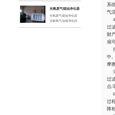
系
工厂、屠
光氧废气烟油净化器
气
光氧废气烟油净化器
光解氧气油烟净化技
术利用紫外线与空气
过
中的氧气
财
扇
中
摩
过
点
过
降