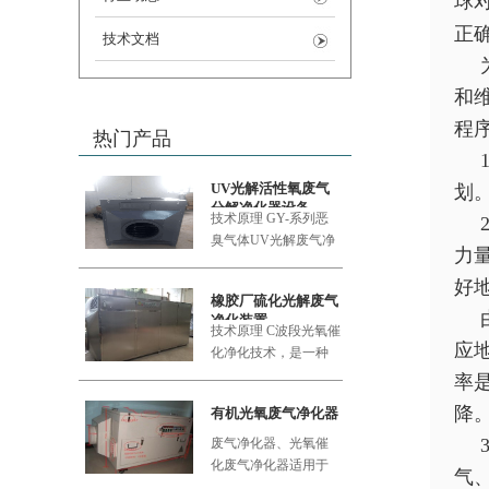
球
正
技术文档
和
程
热门产品
UV光解活性氧废气
划
分解净化器设备
技术原理 GY-系列恶
臭气体UV
光解废气净
力
化设备采用的大功率
好
橡胶厂硫化光解废气
净化装置
技术原理 C波段光氧催
应
化净化技术，是一种
利用新型的复合纳米
率
功能材料
降
有机光氧废气净化器
废气净化器、光氧催
化废气净化器适用于
气
食品加工厂、肉类加