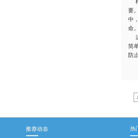
要
中
命
简
防