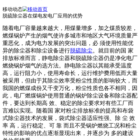
移动动态
脱硫除尘器在煤电发电厂应用的优势
随着电厂容量越来越大，用煤量增多，加之煤质较差，
燃煤锅炉产生的烟气使许多城市和地区大气环境质量严
重恶化，成为电力发展的突出问题，必 须使用性能优
异的除尘器和除尘设备进行
脱硫除尘
。就目前的国 家
排放标准而言，静电除尘器和脱硫除尘器仍是净化电厂
燃烧锅炉烟气的选方法。静电除尘器以其能承受温度
高，运行阻力小，使用寿命长，运行维护费用低而大量
被采用，但由于其除尘效率受粉尘性质的影响较大，而
我国的燃煤成份又千变万化，粉尘性质也各不相同，因
此，电厂燃煤锅炉使用普通的锅炉除尘设备和除尘器配
件，要达到长期高 效、稳定的除尘要求对有些工厂而
言难以实现。随着国 家对粉尘排放标准的提高和布袋
式除尘器技术的发展，袋式除尘器适应性强、除 尘 效
率 高，运行稳定、可 靠 而且不受锅炉燃烧工况和粉尘
特性的影响的优点逐渐显现出来，并逐步为 多的建设