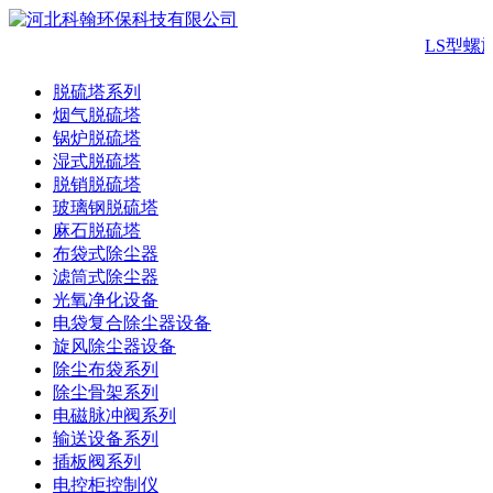
LS型螺
脱硫塔系列
烟气脱硫塔
锅炉脱硫塔
湿式脱硫塔
脱销脱硫塔
玻璃钢脱硫塔
麻石脱硫塔
布袋式除尘器
滤筒式除尘器
光氧净化设备
电袋复合除尘器设备
旋风除尘器设备
除尘布袋系列
除尘骨架系列
电磁脉冲阀系列
输送设备系列
插板阀系列
电控柜控制仪