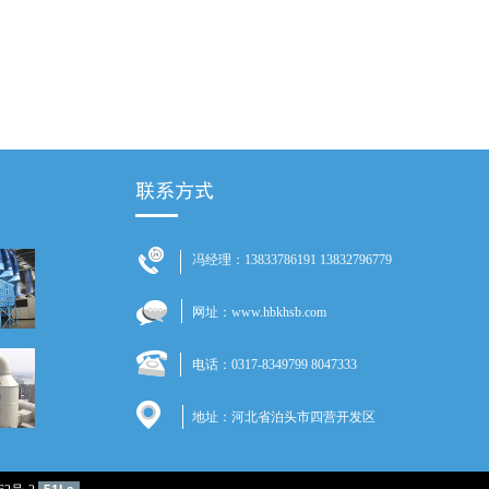
冯经理：13833786191 13832796779
网址：www.hbkhsb.com
电话：0317-8349799 8047333
地址：河北省泊头市四营开发区