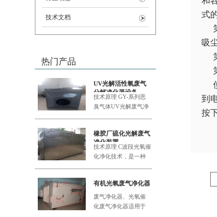
和
式
技术文档
吸
热门产品
UV光解活性氧废气
分解净化器设备
技术原理 GY-系列恶
到
臭气体UV
光解废气净
按
化设备采用的大功率
橡胶厂硫化光解废气
净化装置
技术原理 C波段光氧催
化净化技术，是一种
利用新型的复合纳米
功能材料
有机光氧废气净化器
废气净化器、光氧催
化废气净化器适用于
食品加工厂、肉类加