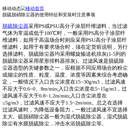
移动动态
脱硫脱硝除尘器的使用特征和安装时注意事项
脱硫除尘器
采用PS或PSU高分子涂层纤维滤料，当过滤
气体为常温或低于100℃时，一般采用PS高分子涂层纤
维滤料，如用于高温场合时则应采用PSU高分子涂层纤
维滤料，如用于有要求场合时，须在定货前说明，另行
选择滤料。脱硫除尘器均采用螺旋输送机排灰(1-5列的
脱硫除尘器采用星形排料器排灰)。过滤风速是脱硫除
尘器选型的关键参数之一，应根据不同应用场合的粉尘
或烟尘的性质、粒度、温度、浓度等因素来综合考虑确
定，一般情况下入口含尘浓度在15~30g/m3，过滤风速
不应大于0.6~0、8m/min;入口含尘浓度在5~15g/m3，过
滤风速不应大于0.8~1.2m/min;入口含尘浓度在
≤5g/m3，过滤风速不应大于1.5~2m/min。总之在选择
过滤风速时，为降低设备阻力，一般过滤风速不宜选择
太大。硫脱硝除尘器一般为湿式脱硫除尘器，湿式脱硫
除尘有水膜脱硫除尘，冲击水浴脱硫除尘等。