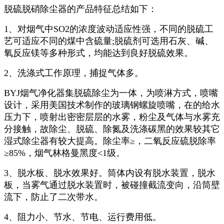
脱硫脱硝除尘器的产品特征总结如下：
1、对烟气中SO2的浓度波动适应性强，不同的脱硫工
艺可适应不同的煤中含硫量;脱硫剂可选用石灰、碱、
氧反应镁等多种形式，均能达到良好脱硫效果。
2、洗涤式工作原理，捕捉气体多。
BYJ烟气净化器集脱硫除尘为一体，为喷淋方式，喷嘴
设计，采用美国技术制作的玻璃钢螺旋喷嘴，在的给水
压力下，喷射出密密层层的水雾，粉尘及气体与水雾充
分接触，故除尘、脱硫、除氮及洗涤碳黑的效果较其它
湿式除尘器有较大提高。除尘率≥，二氧反应硫脱除率
≥85%，烟气林格曼黑度<1级。
3、脱水板、脱水效果好。筒体内设有脱水装置，脱水
板，当雾气通过脱水装置时，被碰撞截流变向，沿筒壁
流下，防止了二次带水。
4、阻力小、节水、节电、运行费用低。