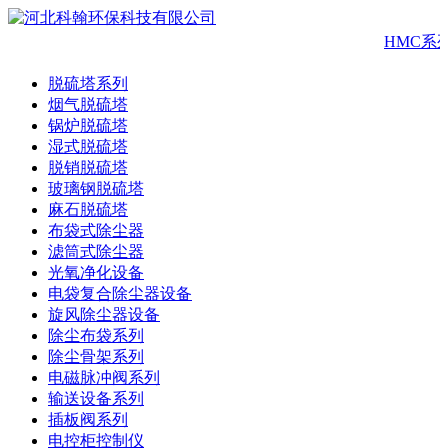
HMC系
脱硫塔系列
烟气脱硫塔
锅炉脱硫塔
湿式脱硫塔
脱销脱硫塔
玻璃钢脱硫塔
麻石脱硫塔
布袋式除尘器
滤筒式除尘器
光氧净化设备
电袋复合除尘器设备
旋风除尘器设备
除尘布袋系列
除尘骨架系列
电磁脉冲阀系列
输送设备系列
插板阀系列
电控柜控制仪