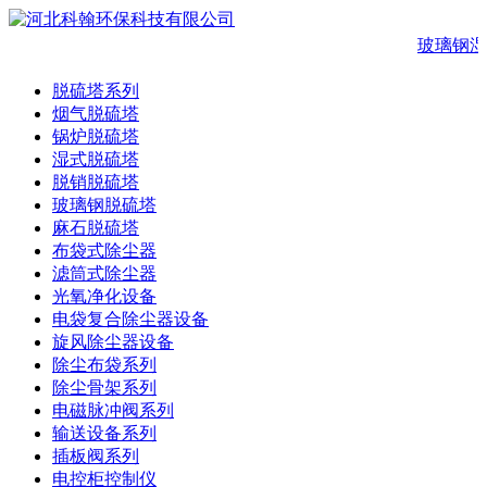
玻璃钢湿
脱硫塔系列
烟气脱硫塔
锅炉脱硫塔
湿式脱硫塔
脱销脱硫塔
玻璃钢脱硫塔
麻石脱硫塔
布袋式除尘器
滤筒式除尘器
光氧净化设备
电袋复合除尘器设备
旋风除尘器设备
除尘布袋系列
除尘骨架系列
电磁脉冲阀系列
输送设备系列
插板阀系列
电控柜控制仪